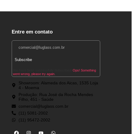
Entre em contato
Subscribe
You have been successfully Subscribed!
Ops! Something
went wrong, please try again.
Showroom: Alameda dos Aicas, 1535 Loja
4 - Moema
Produção: Rua José da Rocha Mendes
Filho, 451 - Saúde
comercial@luglass.com.br
(11) 5081-2002
(11) 95472-2002