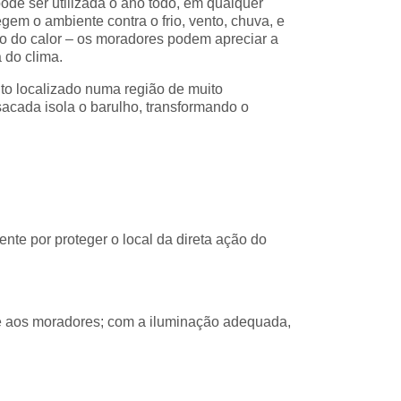
de ser utilizada o ano todo, em qualquer
egem o ambiente contra o frio, vento, chuva, e
o do calor – os moradores podem apreciar a
a do clima.
o localizado numa região de muito
acada isola o barulho, transformando o
te por proteger o local da direta ação do
de aos moradores; com a iluminação adequada,