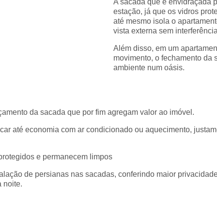
A sacada que é envidraçada po
estação, já que os vidros prot
até mesmo isola o apartament
vista externa sem interferênci
Além disso, em um apartament
movimento, o fechamento da s
ambiente num oásis.
çamento da sacada que por fim agregam valor ao imóvel.
car até economia com ar condicionado ou aquecimento, justamen
protegidos e permanecem limpos
talação de persianas nas sacadas, conferindo maior privacida
 noite.