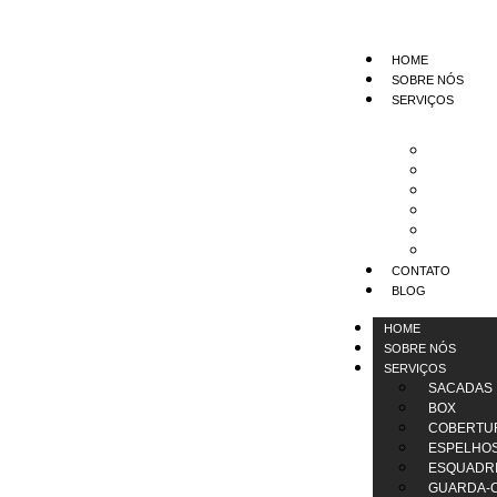
HOME
SOBRE NÓS
SERVIÇOS
Sacada
Box
Cobertu
Espelh
Esquad
Guarda
CONTATO
BLOG
HOME
SOBRE NÓS
SERVIÇOS
SACADAS
BOX
COBERTUR
ESPELHO
ESQUADR
GUARDA-C