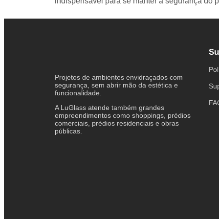
indispensável para se manter a segurança do p
Su
Pol
Projetos de ambientes envidraçados com
segurança, sem abrir mão da estética e
Su
funcionalidade.
FA
A LuGlass atende também grandes
empreendimentos como shoppings, prédios
comerciais, prédios residenciais e obras
públicas.